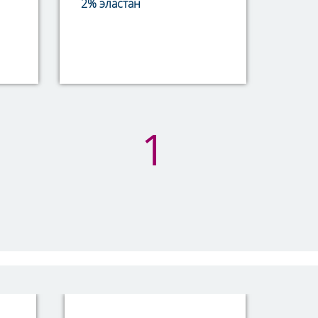
2% эластан
1