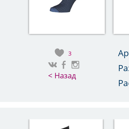
Ар
3
Ра
< Назад
Ра