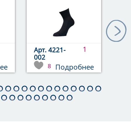
1
1
Арт. 4221-
Арт
002
00
ее
8
Подробнее