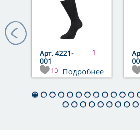
1
1
Арт. 4221-
Ар
001
00
нее
10
Подробнее